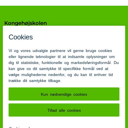
Kongehøjskolen
Tøndervej 90 / Dr. Margrethes Vej 60
6200 Aabenraa
khsk@aabenraa.dk
7376 8400 - 7376 8350
Ean nr.: 5798 0051 01734
Genveje
Tilgængelighedserklæring
Cookiepolitik
Sitemap